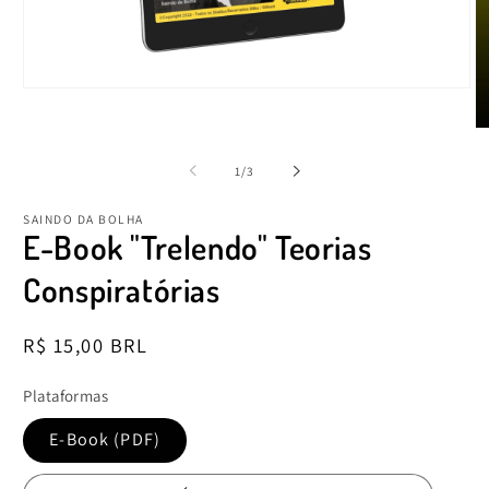
Abrir
mídia
1
Ab
na
mí
janela
2
de
1
/
3
modal
n
ja
m
SAINDO DA BOLHA
E-Book "Trelendo" Teorias
Conspiratórias
Preço
R$ 15,00 BRL
normal
Plataformas
E-Book (PDF)