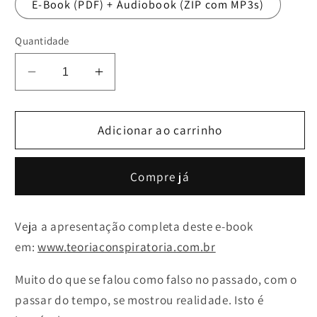
E-Book (PDF) + Áudiobook (ZIP com MP3s)
Quantidade
Diminuir
Aumentar
a
a
quantidade
quantidade
de
Adicionar ao carrinho
de
E-
E-
Book
Book
Compre já
&quot;Trelendo&quot;
&quot;Trelendo&quot;
Teorias
Teorias
Conspiratórias
Conspiratórias
Veja a apresentação completa deste e-book
em:
www.teoriaconspiratoria.com.br
Muito do que se falou como falso no passado, com o
passar do tempo, se mostrou realidade. Isto é