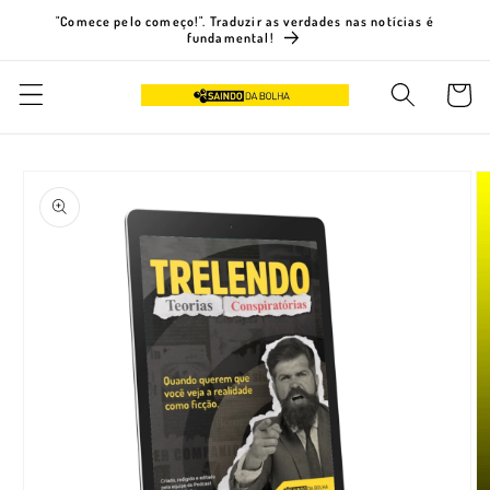
Pular
"Comece pelo começo!". Traduzir as verdades nas notícias é
para o
fundamental!
conteúdo
Carrinh
Pular para
as
informações
do produto